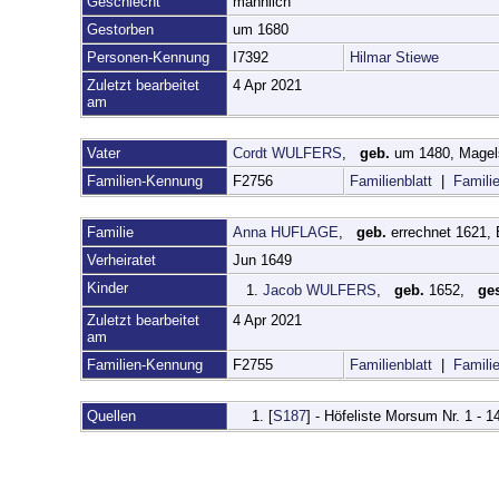
Geschlecht
männlich
Gestorben
um 1680
Personen-Kennung
I7392
Hilmar Stiewe
Zuletzt bearbeitet
4 Apr 2021
am
Vater
Cordt WULFERS
,
geb.
um 1480, Mage
Familien-Kennung
F2756
Familienblatt
|
Familie
Familie
Anna HUFLAGE
,
geb.
errechnet 1621,
Verheiratet
Jun 1649
Kinder
1.
Jacob WULFERS
,
geb.
1652,
ges
Zuletzt bearbeitet
4 Apr 2021
am
Familien-Kennung
F2755
Familienblatt
|
Familie
Quellen
[
S187
] - Höfeliste Morsum Nr. 1 - 