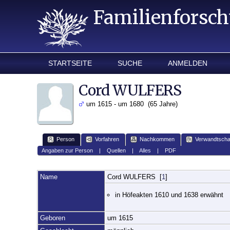
Familienforsc
STARTSEITE
SUCHE
ANMELDEN
Cord WULFERS
um 1615 - um 1680 (65 Jahre)
Person
Vorfahren
Nachkommen
Verwandtscha
Angaben zur Person
|
Quellen
|
Alles
|
PDF
Name
Cord
WULFERS
[
1
]
in Höfeakten 1610 und 1638 erwähnt
Geboren
um 1615