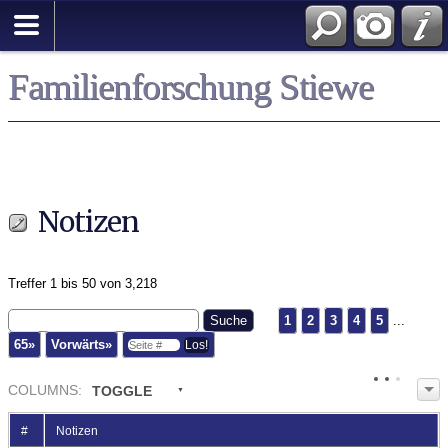
Familienforschung Stiewe
Notizen
Treffer 1 bis 50 von 3,218
1
2
3
4
5
...
65»
Vorwärts»
COL
UMN
S:
TOGGLE
#
Notizen