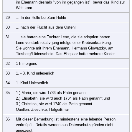
ihr Ehemann deshalb "von ihr gegangen ist", bevor das Kind zur
Welt kam
29
... In der Helle bei Zum Hohle
30
... nach der Flucht aus dem Osten!
31
... sie hatten eine Tochter Lene, die sie adoptiert hatten.
Lene verstarb relativ jung infolge einer Krebserkrankung.
Sie wohnte mit ihrem Ehemann, Hermann Glowatzky, am
Tinsberg/Lüdenscheid. Das Ehepaar hatte mehrere Kinder.
32
1 h morgens
33
1. - 3. Kind unleserlich
34
1. Kind Unleserlich
35
1.) Maria, sie wird 1734 als Patin genannt
2.) Elisabeth, sie wird auch 1734 als Patin genannt und
3.) Christina, sie wird 1740 als Patin genannt
Quellen: Zieschke, Hofgeißmar
36
Mit dieser Bemerkung ist mindestens eine lebende Person
verknüpft - Details werden aus Datenschutzgründen nicht
angezeigt.