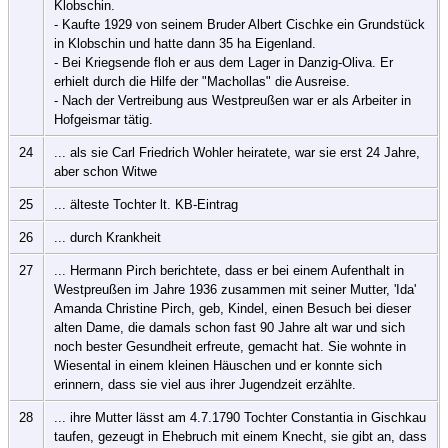
Klobschin.
- Kaufte 1929 von seinem Bruder Albert Cischke ein Grundstück
in Klobschin und hatte dann 35 ha Eigenland.
- Bei Kriegsende floh er aus dem Lager in Danzig-Oliva. Er
erhielt durch die Hilfe der "Machollas" die Ausreise.
- Nach der Vertreibung aus Westpreußen war er als Arbeiter in
Hofgeismar tätig.
24
... als sie Carl Friedrich Wohler heiratete, war sie erst 24 Jahre,
aber schon Witwe
25
... älteste Tochter lt. KB-Eintrag
26
... durch Krankheit
27
... Hermann Pirch berichtete, dass er bei einem Aufenthalt in
Westpreußen im Jahre 1936 zusammen mit seiner Mutter, 'Ida'
Amanda Christine Pirch, geb, Kindel, einen Besuch bei dieser
alten Dame, die damals schon fast 90 Jahre alt war und sich
noch bester Gesundheit erfreute, gemacht hat. Sie wohnte in
Wiesental in einem kleinen Häuschen und er konnte sich
erinnern, dass sie viel aus ihrer Jugendzeit erzählte.
28
... ihre Mutter lässt am 4.7.1790 Tochter Constantia in Gischkau
taufen, gezeugt in Ehebruch mit einem Knecht, sie gibt an, dass