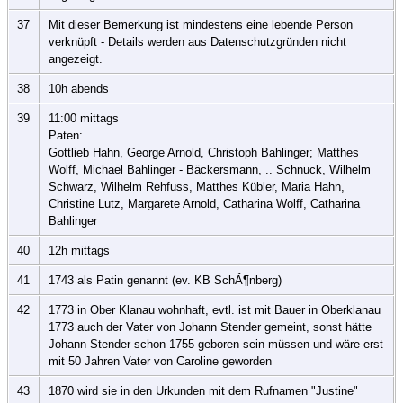
37
Mit dieser Bemerkung ist mindestens eine lebende Person
verknüpft - Details werden aus Datenschutzgründen nicht
angezeigt.
38
10h abends
39
11:00 mittags
Paten:
Gottlieb Hahn, George Arnold, Christoph Bahlinger; Matthes
Wolff, Michael Bahlinger - Bäckersmann, .. Schnuck, Wilhelm
Schwarz, Wilhelm Rehfuss, Matthes Kübler, Maria Hahn,
Christine Lutz, Margarete Arnold, Catharina Wolff, Catharina
Bahlinger
40
12h mittags
41
1743 als Patin genannt (ev. KB SchÃ¶nberg)
42
1773 in Ober Klanau wohnhaft, evtl. ist mit Bauer in Oberklanau
1773 auch der Vater von Johann Stender gemeint, sonst hätte
Johann Stender schon 1755 geboren sein müssen und wäre erst
mit 50 Jahren Vater von Caroline geworden
43
1870 wird sie in den Urkunden mit dem Rufnamen "Justine"