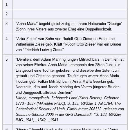
1
2
3
"Anna Maria" begeht gleichzeitig mit ihrem Halbbruder "George"
(Sohn ihres Vaters aus zweiter Ehe) eine Doppelhochzeit.
4
"Artur Ziese" war Sohn von Rudolf Otto
Ziese
oo Ernestine
Wilhelmine Ziese geb.
Klatt
"Rudolf Otto
Ziese
" war ein Bruder
von "Friedrich Ludwig
Ziese
"
5
"Demlien, dem Adam Mahring jungen Mitnachbars in Demlien ist
von seiner Ehefrau Anna Maria Lehmannin den 28ten Junii zur
Erstgeburt eine Tochter gebohren und dieselbe den 1sten Julii
getauft und Christina genannt. Taufzeugen waren: Anna Maria
Hoolzin geb. Falkin Mitnachbarin, Anna Maria Geerkin geb.
Neetzelin, dito und Jacob Mahring des Vaters jüngerer Bruder
und Junggesell, alle aus Demlien"
Kirche, evangelisch, Schöneck Land (Kreis Berent), Geburten
1773 - 1837 (Mikrofilm FHLC), S. 133, 50/22w, 1 Jul 1784, The
Genealogical Society of Utah, Filmnummer 208332. gelesen von
Susanne Bibrack 2006 in der GFS Darmstadt. "S. 133, 50/22w,
IMG_1541, _1542, _1543
6
"George" begeht gleichzeitig mit seiner Halbschwester "Anna