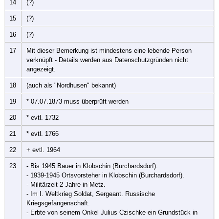
14
(?)
15
(?)
16
(?)
17
Mit dieser Bemerkung ist mindestens eine lebende Person
verknüpft - Details werden aus Datenschutzgründen nicht
angezeigt.
18
(auch als "Nordhusen" bekannt)
19
* 07.07.1873 muss überprüft werden
20
* evtl. 1732
21
* evtl. 1766
22
+ evtl. 1964
23
- Bis 1945 Bauer in Klobschin (Burchardsdorf).
- 1939-1945 Ortsvorsteher in Klobschin (Burchardsdorf).
- Militärzeit 2 Jahre in Metz.
- Im I. Weltkrieg Soldat, Sergeant. Russische
Kriegsgefangenschaft.
- Erbte von seinem Onkel Julius Czischke ein Grundstück in