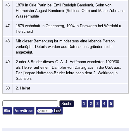
46
1879 in Orle Patin bei Emil Rudolph Bandomir, Sohn von
Hofmeister August Bandomir (Schloss Orle) und Marie Zube aus
Wassermühle
47
1879 wohnhaft in Ossenberg, 1904 in Dornwerth bei Werdohl u.
Herscheid
48
Mit dieser Bemerkung ist mindestens eine lebende Person
verknüpft - Details werden aus Datenschutzgründen nicht
angezeigt.
49
2 oder 3 Brüder dieses G. A. J. Hoffmann wanderten 1929/30
als Heizer auf einem Dampfer von Danzig aus in die USA aus.
Der jüngste Hoffmann-Bruder lebte nach dem 2. Weltkrieg in
Sachsen.
50
2. Heirat
1
2
3
4
5
...
65»
Vorwärts»