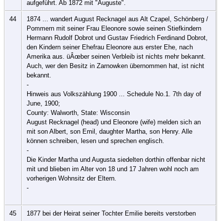
aufgeführt. Ab 1872 mit "Auguste".
44
1874 ... wandert August Recknagel aus Alt Czapel, Schönberg /
Pommern mit seiner Frau Eleonore sowie seinen Stiefkindern
Hermann Rudolf Dobrot und Gustav Friedrich Ferdinand Dobrot,
den Kindern seiner Ehefrau Eleonore aus erster Ehe, nach
Amerika aus. üÂœber seinen Verbleib ist nichts mehr bekannt.
Auch, wer den Besitz in Zarnowken übernommen hat, ist nicht
bekannt.
-
Hinweis aus Volkszählung 1900 ... Schedule No.1. 7th day of
June, 1900;
County: Walworth, State: Wisconsin
August Recknagel (head) und Eleonore (wife) melden sich an
mit son Albert, son Emil, daughter Martha, son Henry. Alle
können schreiben, lesen und sprechen englisch.
-
Die Kinder Martha und Augusta siedelten dorthin offenbar nicht
mit und blieben im Alter von 18 und 17 Jahren wohl noch am
vorherigen Wohnsitz der Eltern.
-
45
1877 bei der Heirat seiner Tochter Emilie bereits verstorben