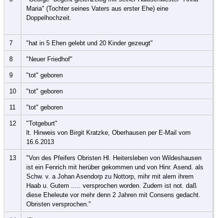
Maria" (Tochter seines Vaters aus erster Ehe) eine
Doppelhochzeit.
7
"hat in 5 Ehen gelebt und 20 Kinder gezeugt"
8
"Neuer Friedhof"
9
"tot" geboren
10
"tot" geboren
11
"tot" geboren
12
"Totgeburt"
lt. Hinweis von Birgit Kratzke, Oberhausen per E-Mail vom
16.6.2013
13
"Von des Pfeifers Obristen Hl. Heitersleben von Wildeshausen
ist ein Fenrich mit herüber gekommen und von Hinr. Asend. als
Schw. v. a Johan Asendorp zu Nottorp, mihr mit alem ihrem
Haab u. Gutem ..... versprochen worden. Zudem ist not. daß
diese Eheleute vor mehr denn 2 Jahren mit Consens gedacht.
Obristen versprochen."