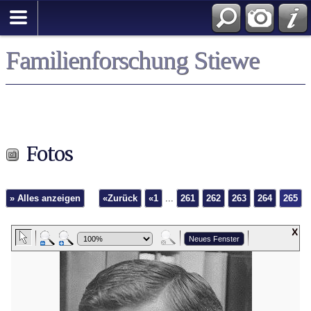
Familienforschung Stiewe
Fotos
» Alles anzeigen
«Zurück
«1
...
261
262
263
264
265