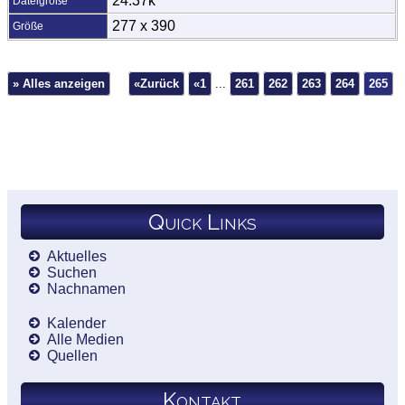
24.37k
Dateigröße
277 x 390
Größe
» Alles anzeigen
«Zurück
«1
...
261
262
263
264
265
Quick Links
Aktuelles
Suchen
Nachnamen
Kalender
Alle Medien
Quellen
Kontakt