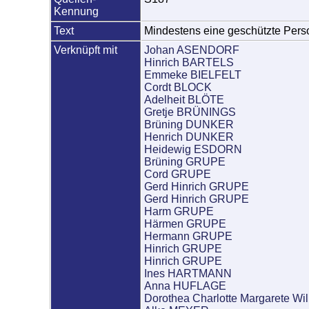
Kennung
Text
Mindestens eine geschützte Perso
Verknüpft mit
Johan ASENDORF
Hinrich BARTELS
Emmeke BIELFELT
Cordt BLOCK
Adelheit BLÖTE
Gretje BRÜNINGS
Brüning DUNKER
Henrich DUNKER
Heidewig ESDORN
Brüning GRUPE
Cord GRUPE
Gerd Hinrich GRUPE
Gerd Hinrich GRUPE
Harm GRUPE
Härmen GRUPE
Hermann GRUPE
Hinrich GRUPE
Hinrich GRUPE
Ines HARTMANN
Anna HUFLAGE
Dorothea Charlotte Margarete 