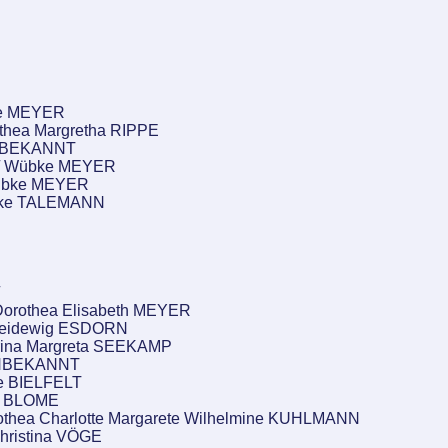
te MEYER
thea Margretha RIPPE
 UNBEKANNT
 / Wübke MEYER
Wübke MEYER
mke TALEMANN
Dorothea Elisabeth MEYER
 Heidewig ESDORN
Trina Margreta SEEKAMP
 UNBEKANNT
e BIELFELT
th BLOME
othea Charlotte Margarete Wilhelmine KUHLMANN
Christina VÖGE