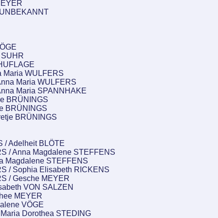
 MEYER
tke UNBEKANNT
 VÖGE
a SUHR
a HUFLAGE
na Maria WULFERS
 Anna Maria WULFERS
 Anna Maria SPANNHAKE
etje BRÜNINGS
etje BRÜNINGS
retje BRÜNINGS
 / Adelheit BLÖTE
ERS / Anna Magdalene STEFFENS
nna Magdalene STEFFENS
RS / Sophia Elisabeth RICKENS
ERS / Gesche MEYER
lisabeth VON SALZEN
othee MEYER
gdalene VÖGE
a Maria Dorothea STEDING