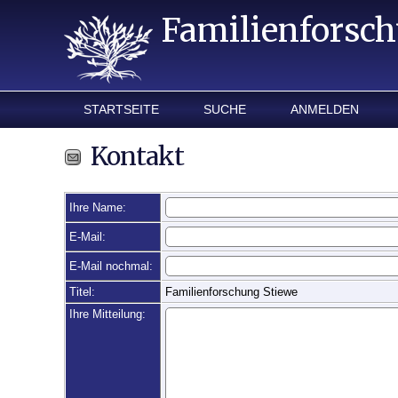
Familienforsc
STARTSEITE
SUCHE
ANMELDEN
Kontakt
Ihre Name:
E-Mail:
E-Mail nochmal:
Titel:
Familienforschung Stiewe
Ihre Mitteilung: