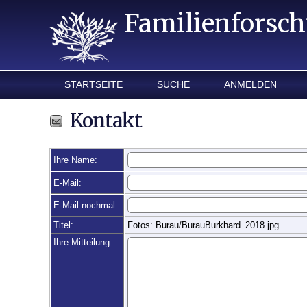
Familienforsc
STARTSEITE
SUCHE
ANMELDEN
Kontakt
Ihre Name:
E-Mail:
E-Mail nochmal:
Titel:
Fotos: Burau/BurauBurkhard_2018.jpg
Ihre Mitteilung: